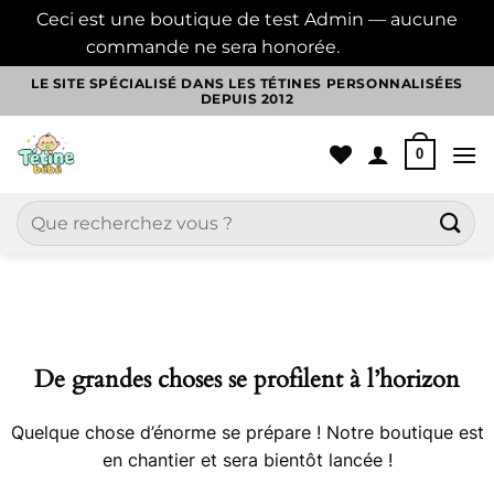
Ceci est une boutique de test Admin — aucune
commande ne sera honorée.
Ignorer
Passer
LE SITE SPÉCIALISÉ DANS LES TÉTINES PERSONNALISÉES
DEPUIS 2012
au
contenu
0
Recherche
pour :
Aller
au
contenu
De grandes choses se profilent à l’horizon
Quelque chose d’énorme se prépare ! Notre boutique est
en chantier et sera bientôt lancée !