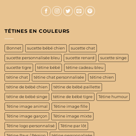
TÉTINES EN COULEURS
Bonnet
sucette bébé chien
sucette chat
sucette personnalisée bleu
sucette renard
sucette singe
sucette tigre
tétine bébé
tétine cadeau bleu
tétine chat
tétine chat personnalisée
tétine chien
tétine de bébé chien
tétine de bébé paillette
tétine de bébé singe
tétine de bébé tigre
Tétine humour
Tétine image animal
Tétine image fille
Tétine image garçon
Tétine image mixte
Tétine logo personnalisé
Tétine par lôt
Tétine Pays / Région
tétine personnalisée