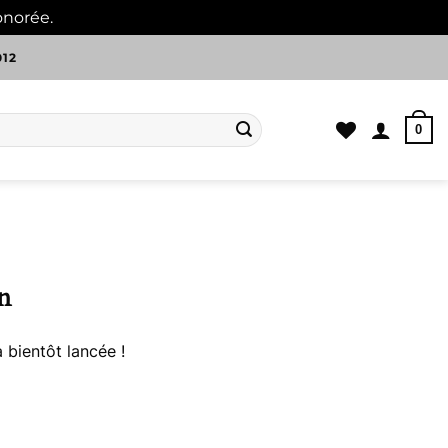
onorée.
Ignorer
012
0
n
 bientôt lancée !