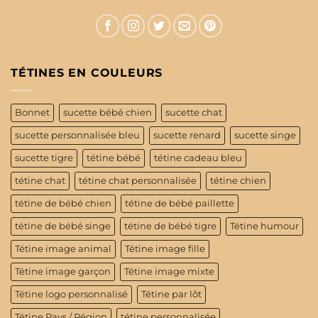
TÉTINES EN COULEURS
Bonnet
sucette bébé chien
sucette chat
sucette personnalisée bleu
sucette renard
sucette singe
sucette tigre
tétine bébé
tétine cadeau bleu
tétine chat
tétine chat personnalisée
tétine chien
tétine de bébé chien
tétine de bébé paillette
tétine de bébé singe
tétine de bébé tigre
Tétine humour
Tétine image animal
Tétine image fille
Tétine image garçon
Tétine image mixte
Tétine logo personnalisé
Tétine par lôt
Tétine Pays / Région
tétine personnalisée