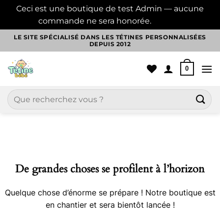
Ceci est une boutique de test Admin — aucune
commande ne sera honorée.
Ignorer
Passer
LE SITE SPÉCIALISÉ DANS LES TÉTINES PERSONNALISÉES
DEPUIS 2012
au
contenu
0
Recherche
pour :
Aller
au
contenu
De grandes choses se profilent à l’horizon
Quelque chose d’énorme se prépare ! Notre boutique est
en chantier et sera bientôt lancée !