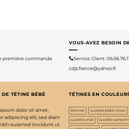
VOUS-AVEZ BESOIN D
re première commande.
Service Client:
06.56.76.1
cdjs.france@yahoo.fr
 DE TÉTINE BÉBÉ
TÉTINES EN COULEUR
ipsum dolor sit amet,
Bonnet
sucette bébé chien
 adipiscing elit, sed diam
sucette chat
sucette personn
bh euismod tincidunt ut
sucette renard
sucette singe