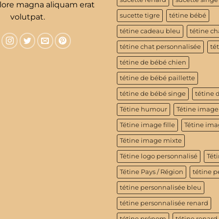
olore magna aliquam erat
sucette tigre
tétine bébé
volutpat.
tétine cadeau bleu
tétine ch
tétine chat personnalisée
té
tétine de bébé chien
tétine de bébé paillette
tétine de bébé singe
tétine 
Tétine humour
Tétine image
Tétine image fille
Tétine im
Tétine image mixte
Tétine logo personnalisé
Téti
Tétine Pays / Région
tétine p
tétine personnalisée bleu
tétine personnalisée renard
tétine prénom
tétine renard