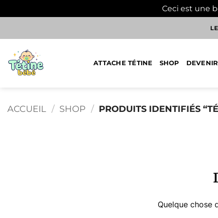
Ceci est une 
Passer
LE
au
contenu
ATTACHE TÉTINE
SHOP
DEVENIR
ACCUEIL
/
SHOP
/
PRODUITS IDENTIFIÉS “T
Aller
au
contenu
Quelque chose d’