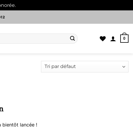
onorée.
Ignorer
012
0
n
 bientôt lancée !