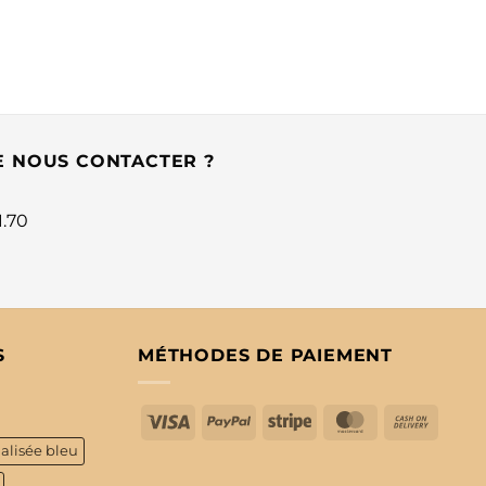
E NOUS CONTACTER ?
1.70
S
MÉTHODES DE PAIEMENT
Visa
PayPal
Stripe
MasterCard
Cash
On
alisée bleu
Delive