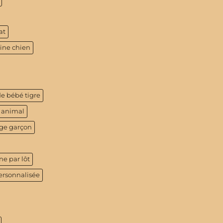
at
tine chien
de bébé tigre
 animal
age garçon
ne par lôt
ersonnalisée