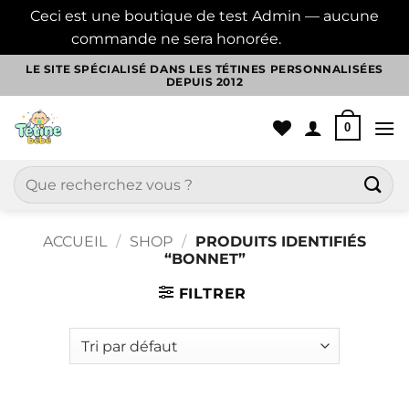
Ceci est une boutique de test Admin — aucune
commande ne sera honorée.
Ignorer
Passer
LE SITE SPÉCIALISÉ DANS LES TÉTINES PERSONNALISÉES
DEPUIS 2012
au
contenu
0
Recherche
pour :
ACCUEIL
/
SHOP
/
PRODUITS IDENTIFIÉS
“BONNET”
FILTRER
Aller
au