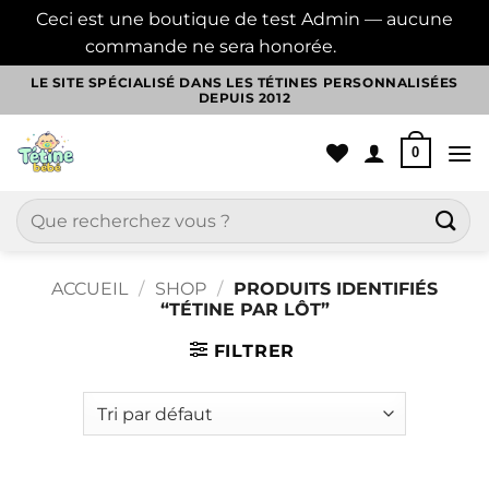
Ceci est une boutique de test Admin — aucune
commande ne sera honorée.
Ignorer
Passer
LE SITE SPÉCIALISÉ DANS LES TÉTINES PERSONNALISÉES
DEPUIS 2012
au
contenu
0
Recherche
pour :
ACCUEIL
/
SHOP
/
PRODUITS IDENTIFIÉS
“TÉTINE PAR LÔT”
FILTRER
Aller
au