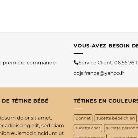
VOUS-AVEZ BESOIN D
re première commande.
Service Client:
06.56.76.1
cdjs.france@yahoo.fr
 DE TÉTINE BÉBÉ
TÉTINES EN COULEUR
ipsum dolor sit amet,
Bonnet
sucette bébé chien
 adipiscing elit, sed diam
sucette chat
sucette personn
bh euismod tincidunt ut
sucette renard
sucette singe