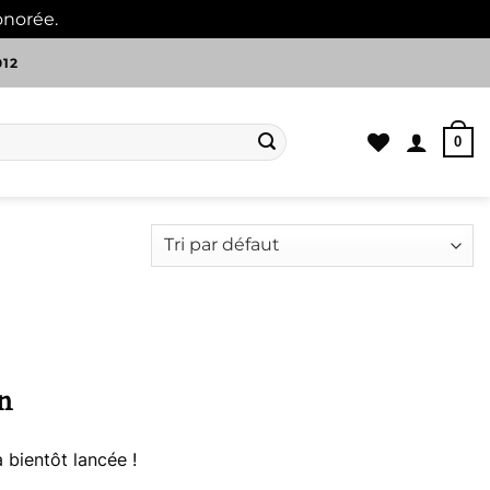
onorée.
Ignorer
012
0
n
 bientôt lancée !