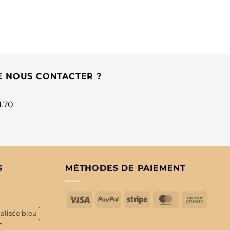
E NOUS CONTACTER ?
1.70
S
MÉTHODES DE PAIEMENT
Visa
PayPal
Stripe
MasterCard
Cash
On
alisée bleu
Delive