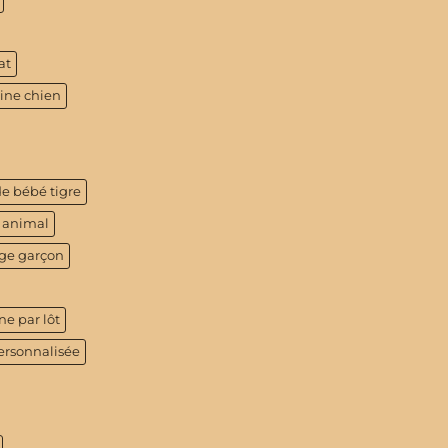
at
tine chien
de bébé tigre
 animal
age garçon
ne par lôt
ersonnalisée