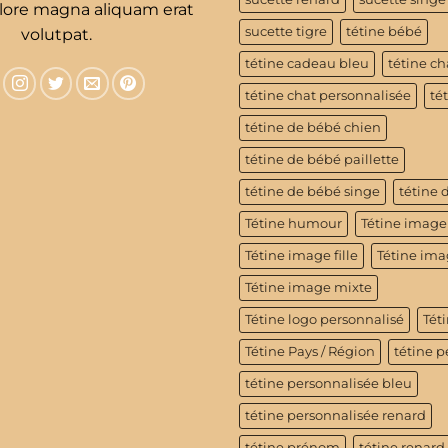
olore magna aliquam erat
sucette tigre
tétine bébé
volutpat.
tétine cadeau bleu
tétine ch
tétine chat personnalisée
té
tétine de bébé chien
tétine de bébé paillette
tétine de bébé singe
tétine 
Tétine humour
Tétine image
Tétine image fille
Tétine im
Tétine image mixte
Tétine logo personnalisé
Téti
Tétine Pays / Région
tétine p
tétine personnalisée bleu
tétine personnalisée renard
tétine prénom
tétine renard