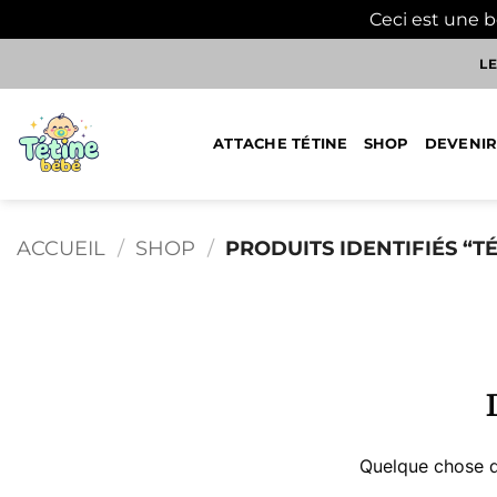
Ceci est une 
Passer
LE
au
contenu
ATTACHE TÉTINE
SHOP
DEVENIR
ACCUEIL
/
SHOP
/
PRODUITS IDENTIFIÉS “TÉ
Aller
au
contenu
Quelque chose d’