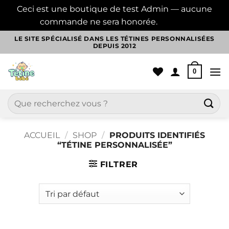
Ceci est une boutique de test Admin — aucune
commande ne sera honorée.
Ignorer
Passer
LE SITE SPÉCIALISÉ DANS LES TÉTINES PERSONNALISÉES
DEPUIS 2012
au
contenu
0
Recherche
pour :
ACCUEIL
/
SHOP
/
PRODUITS IDENTIFIÉS
“TÉTINE PERSONNALISÉE”
FILTRER
Aller
au