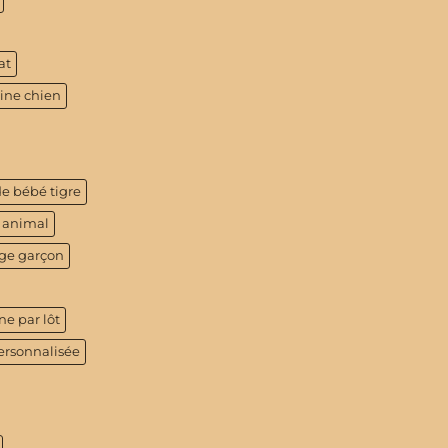
at
tine chien
de bébé tigre
 animal
age garçon
ne par lôt
ersonnalisée