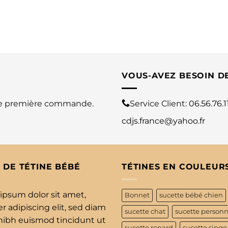
VOUS-AVEZ BESOIN D
re première commande.
Service Client:
06.56.76.1
cdjs.france@yahoo.fr
 DE TÉTINE BÉBÉ
TÉTINES EN COULEUR
ipsum dolor sit amet,
Bonnet
sucette bébé chien
 adipiscing elit, sed diam
sucette chat
sucette personn
bh euismod tincidunt ut
sucette renard
sucette singe