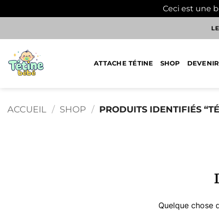
Ceci est une 
Passer
LE
au
contenu
ATTACHE TÉTINE
SHOP
DEVENIR
ACCUEIL
/
SHOP
/
PRODUITS IDENTIFIÉS “T
Aller
au
contenu
Quelque chose d’