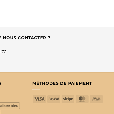
E NOUS CONTACTER ?
1.70
S
MÉTHODES DE PAIEMENT
Visa
PayPal
Stripe
MasterCard
Cash
On
alisée bleu
Delive