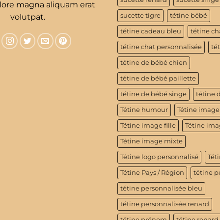
olore magna aliquam erat
sucette tigre
tétine bébé
volutpat.
tétine cadeau bleu
tétine ch
tétine chat personnalisée
té
tétine de bébé chien
tétine de bébé paillette
tétine de bébé singe
tétine 
Tétine humour
Tétine image
Tétine image fille
Tétine im
Tétine image mixte
Tétine logo personnalisé
Téti
Tétine Pays / Région
tétine p
tétine personnalisée bleu
tétine personnalisée renard
tétine prénom
tétine renard