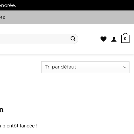
onorée.
Ignorer
012
0
n
 bientôt lancée !