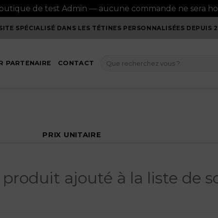
boutique de test Admin — aucune commande ne sera h
 SITE SPÉCIALISÉ DANS LES TÉTINES PERSONNALISÉES DEPUIS 2
Recherche
R PARTENAIRE
CONTACT
pour :
PRIX UNITAIRE
produit ajouté à la liste de s