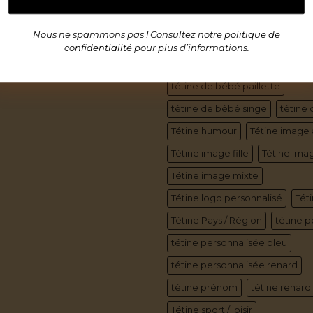
tétine cadeau bleu
tétine ch
Nous ne spammons pas ! Consultez notre
politique de
tétine chat personnalisée
té
confidentialité
pour plus d’informations.
tétine de bébé chien
tétine de bébé paillette
tétine de bébé singe
tétine 
Tétine humour
Tétine image 
Tétine image fille
Tétine ima
Tétine image mixte
Tétine logo personnalisé
Téti
Tétine Pays / Région
tétine p
tétine personnalisée bleu
tétine personnalisée renard
tétine prénom
tétine renard
Tétine sport / loisir