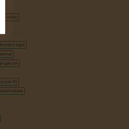
at
tine chien
de bébé tigre
animal
ge garçon
ne par lôt
ersonnalisée