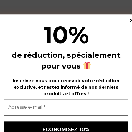
10
%
VOUS-AVEZ BESOIN D
re première commande.
Service Client:
06.56.76.1
de réduction, spécialement
cdjs.france@yahoo.fr
pour vous
Inscrivez-vous pour recevoir votre réduction
 DE TÉTINE BÉBÉ
TÉTINES EN COULEUR
exclusive, et restez informé de nos derniers
produits et offres !
ipsum dolor sit amet,
Bonnet
sucette bébé chien
r adipiscing elit, sed diam
sucette chat
sucette person
bh euismod tincidunt ut
sucette renard
sucette sing
olore magna aliquam erat
sucette tigre
tétine bébé
volutpat.