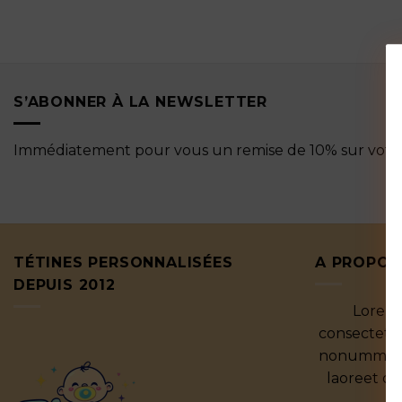
S’ABONNER À LA NEWSLETTER
Immédiatement pour vous un remise de 10% sur vot
TÉTINES PERSONNALISÉES
A PROPOS
DEPUIS 2012
Lorem 
consectetue
nonummy ni
laoreet d