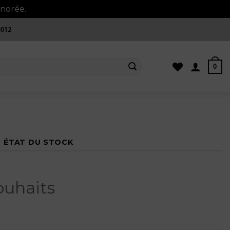
onorée.
Ignorer
012
0
ÉTAT DU STOCK
ouhaits