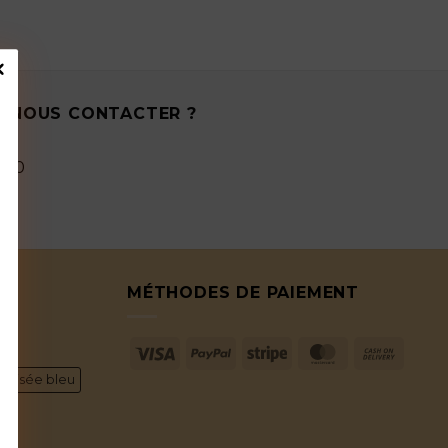
E NOUS CONTACTER ?
1.70
S
MÉTHODES DE PAIEMENT
Visa
PayPal
Stripe
MasterCard
Cash
On
nalisée bleu
Delive
e