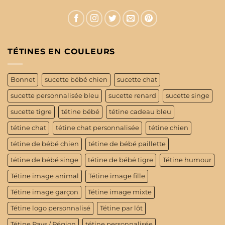
TÉTINES EN COULEURS
Bonnet
sucette bébé chien
sucette chat
sucette personnalisée bleu
sucette renard
sucette singe
sucette tigre
tétine bébé
tétine cadeau bleu
tétine chat
tétine chat personnalisée
tétine chien
tétine de bébé chien
tétine de bébé paillette
tétine de bébé singe
tétine de bébé tigre
Tétine humour
Tétine image animal
Tétine image fille
Tétine image garçon
Tétine image mixte
Tétine logo personnalisé
Tétine par lôt
Tétine Pays / Région
tétine personnalisée