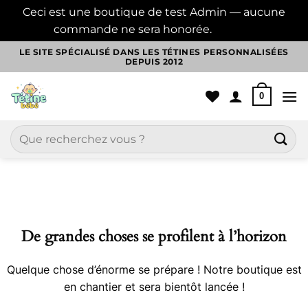
Ceci est une boutique de test Admin — aucune
commande ne sera honorée.
Ignorer
Passer
LE SITE SPÉCIALISÉ DANS LES TÉTINES PERSONNALISÉES
DEPUIS 2012
au
contenu
0
Recherche
pour :
Aller
au
contenu
De grandes choses se profilent à l’horizon
Quelque chose d’énorme se prépare ! Notre boutique est
en chantier et sera bientôt lancée !