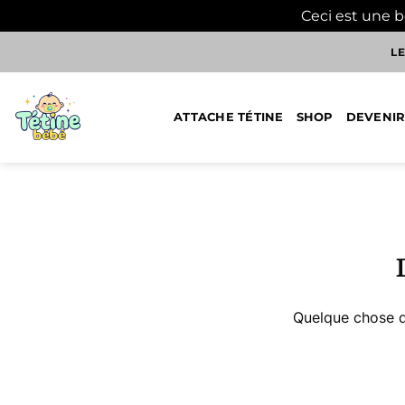
Ceci est une 
Passer
LE
au
contenu
ATTACHE TÉTINE
SHOP
DEVENIR
Aller
au
contenu
Quelque chose d’