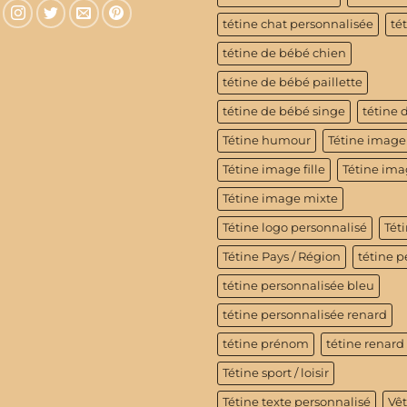
tétine chat personnalisée
té
tétine de bébé chien
tétine de bébé paillette
tétine de bébé singe
tétine 
Tétine humour
Tétine image
Tétine image fille
Tétine im
Tétine image mixte
Tétine logo personnalisé
Téti
Tétine Pays / Région
tétine p
tétine personnalisée bleu
tétine personnalisée renard
tétine prénom
tétine renard
Tétine sport / loisir
Tétine texte personnalisé
Vê