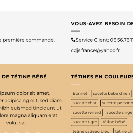
VOUS-AVEZ BESOIN D
re première commande.
Service Client:
06.56.76.1
cdjs.france@yahoo.fr
 DE TÉTINE BÉBÉ
TÉTINES EN COULEUR
ipsum dolor sit amet,
Bonnet
sucette bébé chien
 adipiscing elit, sed diam
sucette chat
sucette personn
bh euismod tincidunt ut
sucette renard
sucette singe
olore magna aliquam erat
sucette tigre
tétine bébé
volutpat.
tétine cadeau bleu
tétine ch