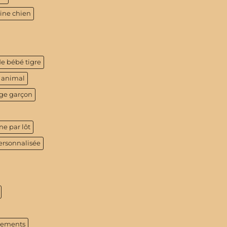
tine chien
de bébé tigre
 animal
age garçon
ne par lôt
ersonnalisée
tements