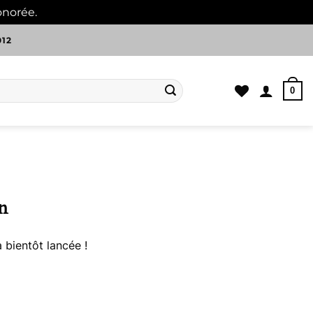
onorée.
Ignorer
012
0
n
 bientôt lancée !