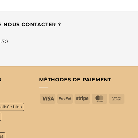
E NOUS CONTACTER ?
1.70
S
MÉTHODES DE PAIEMENT
Visa
PayPal
Stripe
MasterCard
Cash
On
alisée bleu
Delive
at