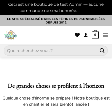
Ceci est une boutique de test Admin — aucune
commande ne sera honorée.
Ignorer
Passer
LE SITE SPÉCIALISÉ DANS LES TÉTINES PERSONNALISÉES
DEPUIS 2012
au
contenu
0
Recherche
pour :
Aller
au
contenu
De grandes choses se profilent à l’horizon
Quelque chose d’énorme se prépare ! Notre boutique est
en chantier et sera bientôt lancée !