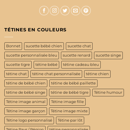
TÉTINES EN COULEURS
Bonnet
sucette bébé chien
sucette chat
sucette personnalisée bleu
sucette renard
sucette singe
sucette tigre
tétine bébé
tétine cadeau bleu
tétine chat
tétine chat personnalisée
tétine chien
tétine de bébé chien
tétine de bébé paillette
tétine de bébé singe
tétine de bébé tigre
Tétine humour
Tétine image animal
Tétine image fille
Tétine image garçon
Tétine image mixte
Tétine logo personnalisé
Tétine par lôt
Tétine Pays / Région
tétine personnalisée