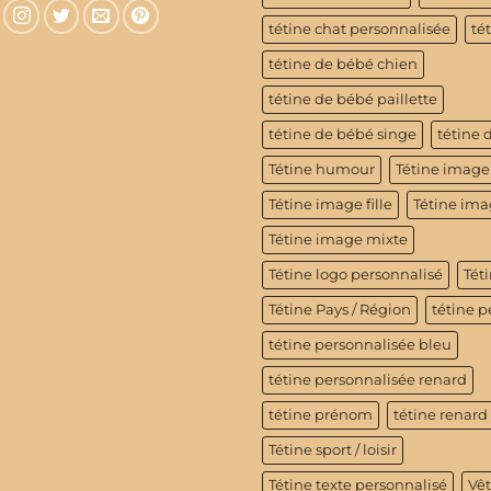
tétine chat personnalisée
té
tétine de bébé chien
tétine de bébé paillette
tétine de bébé singe
tétine 
Tétine humour
Tétine image
Tétine image fille
Tétine im
Tétine image mixte
Tétine logo personnalisé
Téti
Tétine Pays / Région
tétine p
tétine personnalisée bleu
tétine personnalisée renard
tétine prénom
tétine renard
Tétine sport / loisir
Tétine texte personnalisé
Vê