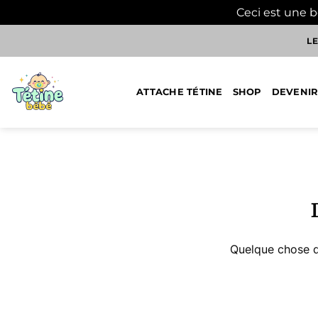
Ceci est une 
Passer
LE
au
contenu
ATTACHE TÉTINE
SHOP
DEVENIR
Aller
au
contenu
Quelque chose d’