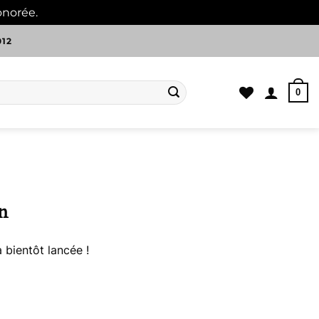
onorée.
Ignorer
012
0
n
 bientôt lancée !