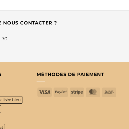
E NOUS CONTACTER ?
1.70
S
MÉTHODES DE PAIEMENT
Visa
PayPal
Stripe
MasterCard
Cash
On
alisée bleu
Delive
at