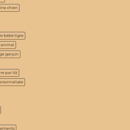
tine chien
de bébé tigre
 animal
age garçon
ne par lôt
ersonnalisée
tements