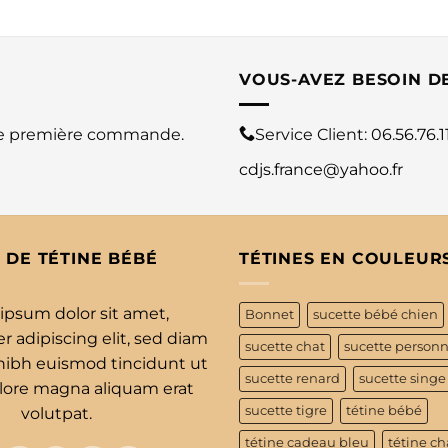
VOUS-AVEZ BESOIN D
re première commande.
Service Client:
06.56.76.1
cdjs.france@yahoo.fr
 DE TÉTINE BÉBÉ
TÉTINES EN COULEUR
ipsum dolor sit amet,
Bonnet
sucette bébé chien
 adipiscing elit, sed diam
sucette chat
sucette personn
bh euismod tincidunt ut
sucette renard
sucette singe
olore magna aliquam erat
sucette tigre
tétine bébé
volutpat.
tétine cadeau bleu
tétine ch