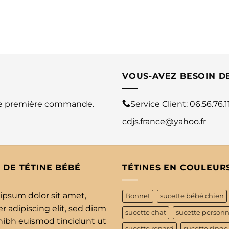
VOUS-AVEZ BESOIN D
re première commande.
Service Client:
06.56.76.1
cdjs.france@yahoo.fr
 DE TÉTINE BÉBÉ
TÉTINES EN COULEUR
ipsum dolor sit amet,
Bonnet
sucette bébé chien
 adipiscing elit, sed diam
sucette chat
sucette personn
bh euismod tincidunt ut
sucette renard
sucette singe