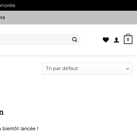
onorée.
Ignorer
012
0
n
 bientôt lancée !