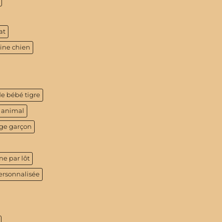
at
tine chien
de bébé tigre
 animal
age garçon
ne par lôt
ersonnalisée