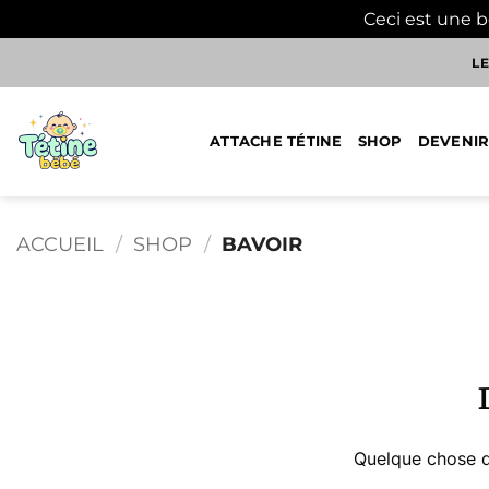
Ceci est une 
Passer
LE
au
contenu
ATTACHE TÉTINE
SHOP
DEVENIR
ACCUEIL
/
SHOP
/
BAVOIR
Aller
au
contenu
Quelque chose d’