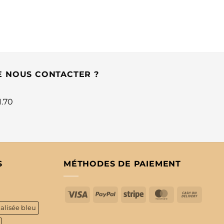
E NOUS CONTACTER ?
1.70
S
MÉTHODES DE PAIEMENT
Visa
PayPal
Stripe
MasterCard
Cash
On
alisée bleu
Delive