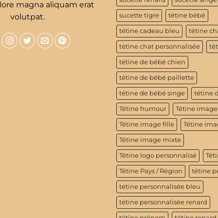
olore magna aliquam erat
sucette tigre
tétine bébé
volutpat.
tétine cadeau bleu
tétine ch
tétine chat personnalisée
té
tétine de bébé chien
tétine de bébé paillette
tétine de bébé singe
tétine 
Tétine humour
Tétine image
Tétine image fille
Tétine im
Tétine image mixte
Tétine logo personnalisé
Téti
Tétine Pays / Région
tétine p
tétine personnalisée bleu
tétine personnalisée renard
tétine prénom
tétine renard