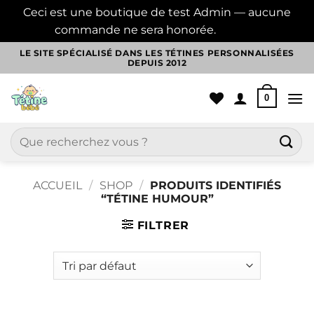
Ceci est une boutique de test Admin — aucune
commande ne sera honorée.
Ignorer
Passer
LE SITE SPÉCIALISÉ DANS LES TÉTINES PERSONNALISÉES
DEPUIS 2012
au
contenu
0
Recherche
pour :
ACCUEIL
/
SHOP
/
PRODUITS IDENTIFIÉS
“TÉTINE HUMOUR”
FILTRER
Aller
au