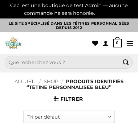
Ceci est une boutique de test Admin — aucune
commande ne sera honorée.
Ignorer
Passer
LE SITE SPÉCIALISÉ DANS LES TÉTINES PERSONNALISÉES
DEPUIS 2012
au
contenu
0
Recherche
pour :
ACCUEIL
/
SHOP
/
PRODUITS IDENTIFIÉS
“TÉTINE PERSONNALISÉE BLEU”
FILTRER
Aller
au