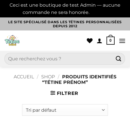
Ceci est une boutique de test Admin — aucune
commande ne sera honorée.
Ignorer
Passer
LE SITE SPÉCIALISÉ DANS LES TÉTINES PERSONNALISÉES
DEPUIS 2012
au
contenu
0
Recherche
pour :
ACCUEIL
/
SHOP
/
PRODUITS IDENTIFIÉS
“TÉTINE PRÉNOM”
FILTRER
Aller
au