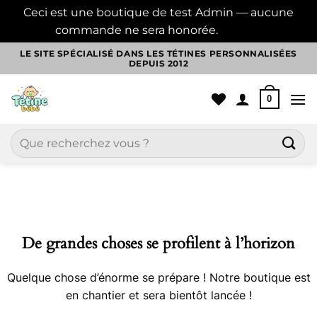
Ceci est une boutique de test Admin — aucune
commande ne sera honorée.
Ignorer
Passer
LE SITE SPÉCIALISÉ DANS LES TÉTINES PERSONNALISÉES
DEPUIS 2012
au
contenu
0
Recherche
pour :
Aller
au
contenu
De grandes choses se profilent à l’horizon
Quelque chose d’énorme se prépare ! Notre boutique est
en chantier et sera bientôt lancée !