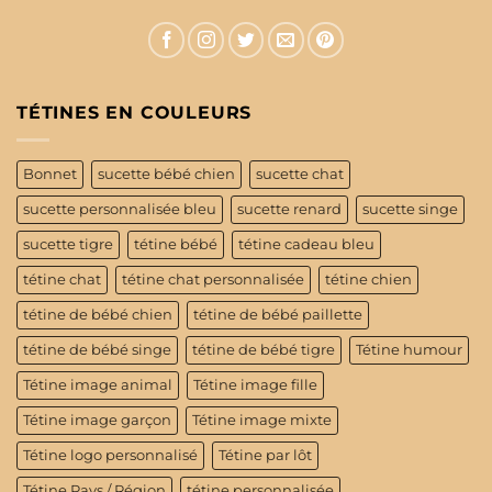
TÉTINES EN COULEURS
Bonnet
sucette bébé chien
sucette chat
sucette personnalisée bleu
sucette renard
sucette singe
sucette tigre
tétine bébé
tétine cadeau bleu
tétine chat
tétine chat personnalisée
tétine chien
tétine de bébé chien
tétine de bébé paillette
tétine de bébé singe
tétine de bébé tigre
Tétine humour
Tétine image animal
Tétine image fille
Tétine image garçon
Tétine image mixte
Tétine logo personnalisé
Tétine par lôt
Tétine Pays / Région
tétine personnalisée