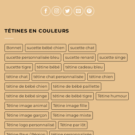
TÉTINES EN COULEURS
Bonnet
sucette bébé chien
sucette chat
sucette personnalisée bleu
sucette renard
sucette singe
sucette tigre
tétine bébé
tétine cadeau bleu
tétine chat
tétine chat personnalisée
tétine chien
tétine de bébé chien
tétine de bébé paillette
tétine de bébé singe
tétine de bébé tigre
Tétine humour
Tétine image animal
Tétine image fille
Tétine image garçon
Tétine image mixte
Tétine logo personnalisé
Tétine par lôt
Tétine Pays / Région
tétine personnalisée