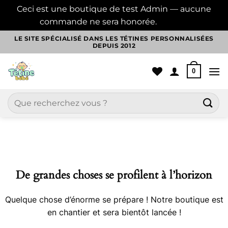
Ceci est une boutique de test Admin — aucune
commande ne sera honorée.
Ignorer
Passer
LE SITE SPÉCIALISÉ DANS LES TÉTINES PERSONNALISÉES
DEPUIS 2012
au
contenu
0
Recherche
pour :
Aller
au
contenu
De grandes choses se profilent à l’horizon
Quelque chose d’énorme se prépare ! Notre boutique est
en chantier et sera bientôt lancée !