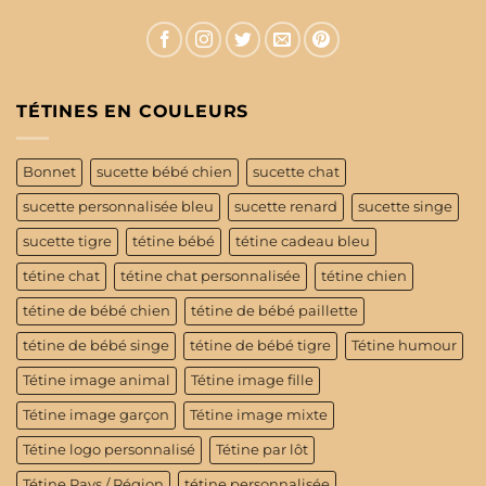
TÉTINES EN COULEURS
Bonnet
sucette bébé chien
sucette chat
sucette personnalisée bleu
sucette renard
sucette singe
sucette tigre
tétine bébé
tétine cadeau bleu
tétine chat
tétine chat personnalisée
tétine chien
tétine de bébé chien
tétine de bébé paillette
tétine de bébé singe
tétine de bébé tigre
Tétine humour
Tétine image animal
Tétine image fille
Tétine image garçon
Tétine image mixte
Tétine logo personnalisé
Tétine par lôt
Tétine Pays / Région
tétine personnalisée