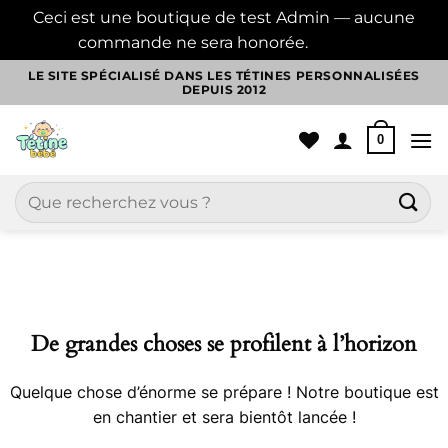
Ceci est une boutique de test Admin — aucune
commande ne sera honorée.
Ignorer
Passer
LE SITE SPÉCIALISÉ DANS LES TÉTINES PERSONNALISÉES
DEPUIS 2012
au
contenu
0
Recherche
pour :
Aller
au
contenu
De grandes choses se profilent à l’horizon
Quelque chose d’énorme se prépare ! Notre boutique est
en chantier et sera bientôt lancée !