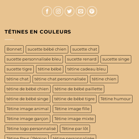
TÉTINES EN COULEURS
Bonnet
sucette bébé chien
sucette chat
sucette personnalisée bleu
sucette renard
sucette singe
sucette tigre
tétine bébé
tétine cadeau bleu
tétine chat
tétine chat personnalisée
tétine chien
tétine de bébé chien
tétine de bébé paillette
tétine de bébé singe
tétine de bébé tigre
Tétine humour
Tétine image animal
Tétine image fille
Tétine image garçon
Tétine image mixte
Tétine logo personnalisé
Tétine par lôt
Tétine Pays / Région
tétine personnalisée