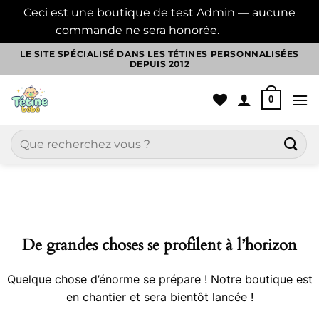
Ceci est une boutique de test Admin — aucune
commande ne sera honorée.
Ignorer
Passer
LE SITE SPÉCIALISÉ DANS LES TÉTINES PERSONNALISÉES
DEPUIS 2012
au
contenu
0
Recherche
pour :
Aller
au
contenu
De grandes choses se profilent à l’horizon
Quelque chose d’énorme se prépare ! Notre boutique est
en chantier et sera bientôt lancée !