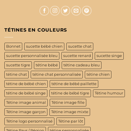
TÉTINES EN COULEURS
Bonnet
sucette bébé chien
sucette chat
sucette personnalisée bleu
sucette renard
sucette singe
sucette tigre
tétine bébé
tétine cadeau bleu
tétine chat
tétine chat personnalisée
tétine chien
tétine de bébé chien
tétine de bébé paillette
tétine de bébé singe
tétine de bébé tigre
Tétine humour
Tétine image animal
Tétine image fille
Tétine image garçon
Tétine image mixte
Tétine logo personnalisé
Tétine par lôt
Tétine Pays / Région
tétine personnalisée