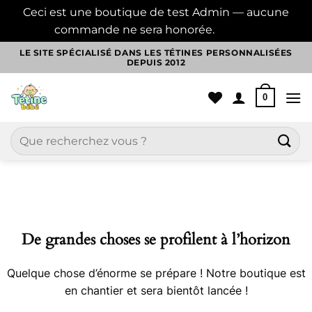
Ceci est une boutique de test Admin — aucune
commande ne sera honorée.
Ignorer
Passer
LE SITE SPÉCIALISÉ DANS LES TÉTINES PERSONNALISÉES
DEPUIS 2012
au
contenu
0
Recherche
pour :
Aller
au
contenu
De grandes choses se profilent à l’horizon
Quelque chose d’énorme se prépare ! Notre boutique est
en chantier et sera bientôt lancée !