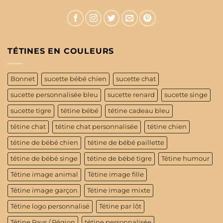
TÉTINES EN COULEURS
Bonnet
sucette bébé chien
sucette chat
sucette personnalisée bleu
sucette renard
sucette singe
sucette tigre
tétine bébé
tétine cadeau bleu
tétine chat
tétine chat personnalisée
tétine chien
tétine de bébé chien
tétine de bébé paillette
tétine de bébé singe
tétine de bébé tigre
Tétine humour
Tétine image animal
Tétine image fille
Tétine image garçon
Tétine image mixte
Tétine logo personnalisé
Tétine par lôt
Tétine Pays / Région
tétine personnalisée