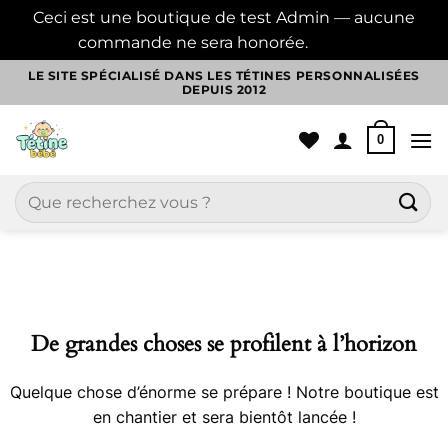
Ceci est une boutique de test Admin — aucune
commande ne sera honorée.
Ignorer
Passer
LE SITE SPÉCIALISÉ DANS LES TÉTINES PERSONNALISÉES
DEPUIS 2012
au
contenu
0
Recherche
pour :
Aller
au
contenu
De grandes choses se profilent à l’horizon
Quelque chose d’énorme se prépare ! Notre boutique est
en chantier et sera bientôt lancée !