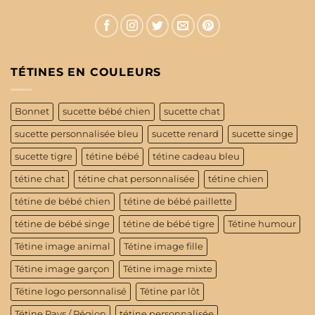
TÉTINES EN COULEURS
Bonnet
sucette bébé chien
sucette chat
sucette personnalisée bleu
sucette renard
sucette singe
sucette tigre
tétine bébé
tétine cadeau bleu
tétine chat
tétine chat personnalisée
tétine chien
tétine de bébé chien
tétine de bébé paillette
tétine de bébé singe
tétine de bébé tigre
Tétine humour
Tétine image animal
Tétine image fille
Tétine image garçon
Tétine image mixte
Tétine logo personnalisé
Tétine par lôt
Tétine Pays / Région
tétine personnalisée