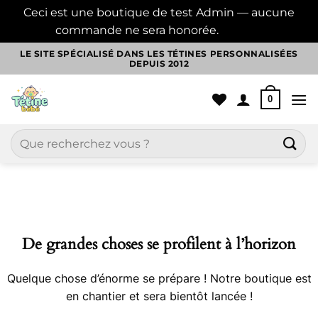
Ceci est une boutique de test Admin — aucune
commande ne sera honorée.
Ignorer
Passer
LE SITE SPÉCIALISÉ DANS LES TÉTINES PERSONNALISÉES
DEPUIS 2012
au
contenu
0
Recherche
pour :
Aller
au
contenu
De grandes choses se profilent à l’horizon
Quelque chose d’énorme se prépare ! Notre boutique est
en chantier et sera bientôt lancée !