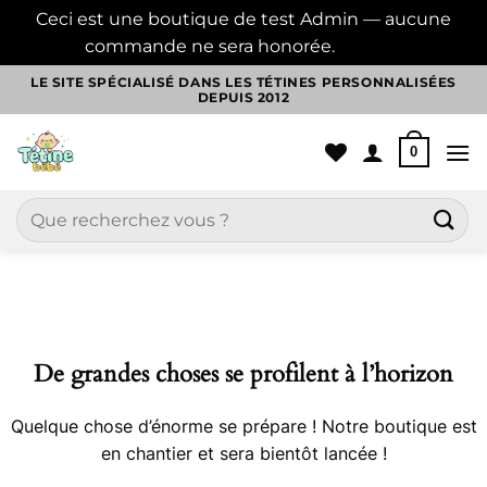
Ceci est une boutique de test Admin — aucune
commande ne sera honorée.
Ignorer
Passer
LE SITE SPÉCIALISÉ DANS LES TÉTINES PERSONNALISÉES
DEPUIS 2012
au
contenu
0
Recherche
pour :
Aller
au
contenu
De grandes choses se profilent à l’horizon
Quelque chose d’énorme se prépare ! Notre boutique est
en chantier et sera bientôt lancée !