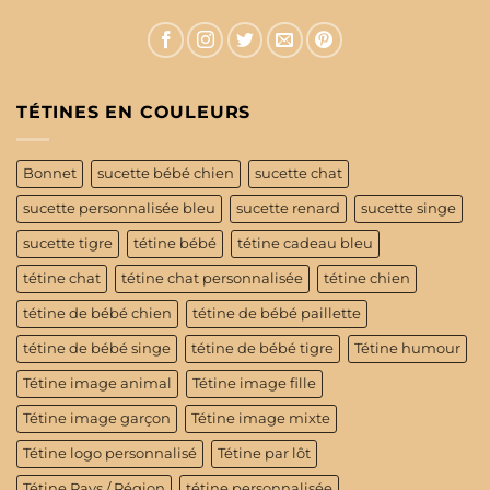
TÉTINES EN COULEURS
Bonnet
sucette bébé chien
sucette chat
sucette personnalisée bleu
sucette renard
sucette singe
sucette tigre
tétine bébé
tétine cadeau bleu
tétine chat
tétine chat personnalisée
tétine chien
tétine de bébé chien
tétine de bébé paillette
tétine de bébé singe
tétine de bébé tigre
Tétine humour
Tétine image animal
Tétine image fille
Tétine image garçon
Tétine image mixte
Tétine logo personnalisé
Tétine par lôt
Tétine Pays / Région
tétine personnalisée