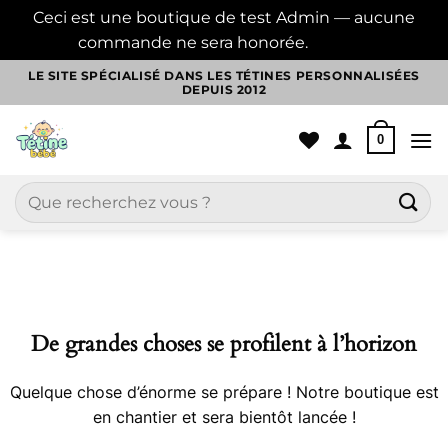
Ceci est une boutique de test Admin — aucune
commande ne sera honorée.
Ignorer
Passer
LE SITE SPÉCIALISÉ DANS LES TÉTINES PERSONNALISÉES
DEPUIS 2012
au
contenu
0
Recherche
pour :
Aller
au
contenu
De grandes choses se profilent à l’horizon
Quelque chose d’énorme se prépare ! Notre boutique est
en chantier et sera bientôt lancée !