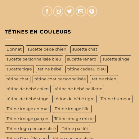
TÉTINES EN COULEURS
Bonnet
sucette bébé chien
sucette chat
sucette personnalisée bleu
sucette renard
sucette singe
sucette tigre
tétine bébé
tétine cadeau bleu
tétine chat
tétine chat personnalisée
tétine chien
tétine de bébé chien
tétine de bébé paillette
tétine de bébé singe
tétine de bébé tigre
Tétine humour
Tétine image animal
Tétine image fille
Tétine image garçon
Tétine image mixte
Tétine logo personnalisé
Tétine par lôt
Tétine Pays / Région
tétine personnalisée