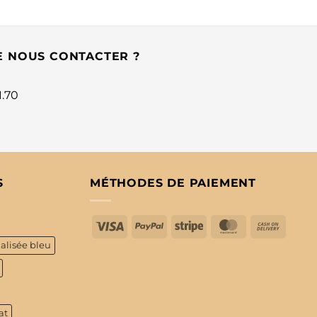
E NOUS CONTACTER ?
1.70
S
MÉTHODES DE PAIEMENT
Visa
PayPal
Stripe
MasterCard
Cash
On
alisée bleu
Delive
at