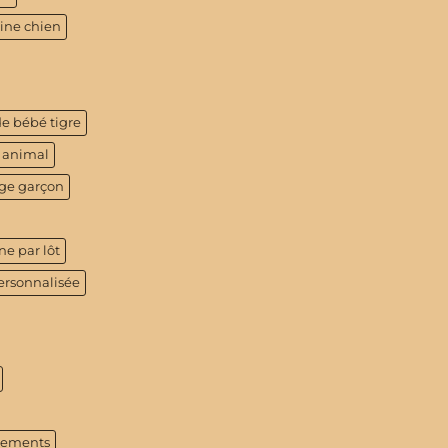
tine chien
de bébé tigre
 animal
age garçon
ne par lôt
ersonnalisée
tements