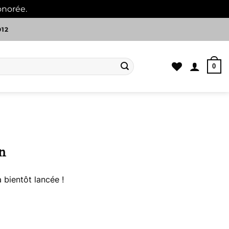
onorée.
Ignorer
012
0
n
 bientôt lancée !