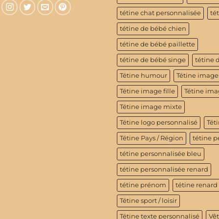
tétine chat personnalisée
té
tétine de bébé chien
tétine de bébé paillette
tétine de bébé singe
tétine 
Tétine humour
Tétine image
Tétine image fille
Tétine im
Tétine image mixte
Tétine logo personnalisé
Téti
Tétine Pays / Région
tétine p
tétine personnalisée bleu
tétine personnalisée renard
tétine prénom
tétine renard
Tétine sport / loisir
Tétine texte personnalisé
Vê