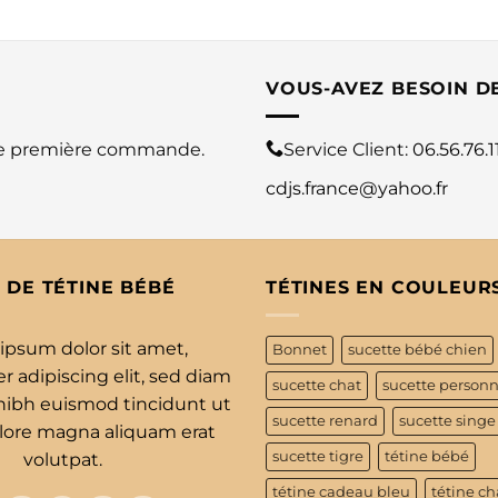
VOUS-AVEZ BESOIN D
re première commande.
Service Client:
06.56.76.1
cdjs.france@yahoo.fr
 DE TÉTINE BÉBÉ
TÉTINES EN COULEUR
ipsum dolor sit amet,
Bonnet
sucette bébé chien
 adipiscing elit, sed diam
sucette chat
sucette personn
bh euismod tincidunt ut
sucette renard
sucette singe
olore magna aliquam erat
sucette tigre
tétine bébé
volutpat.
tétine cadeau bleu
tétine ch