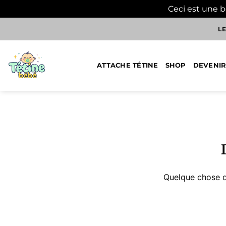
Ceci est une 
Passer
LE
au
contenu
ATTACHE TÉTINE
SHOP
DEVENIR
Aller
au
contenu
Quelque chose d’