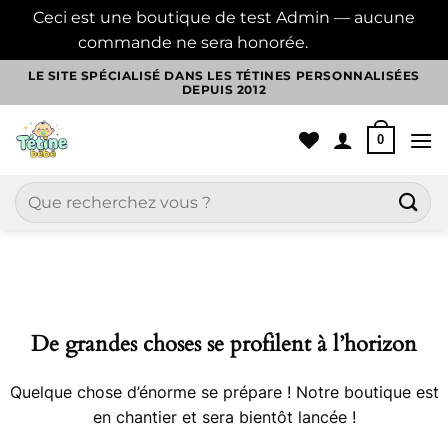
Ceci est une boutique de test Admin — aucune
commande ne sera honorée.
Ignorer
Passer
LE SITE SPÉCIALISÉ DANS LES TÉTINES PERSONNALISÉES
DEPUIS 2012
au
contenu
0
Recherche
pour :
Aller
au
contenu
De grandes choses se profilent à l’horizon
Quelque chose d’énorme se prépare ! Notre boutique est
en chantier et sera bientôt lancée !