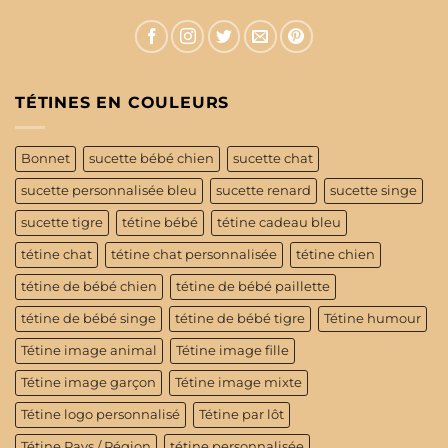
TÉTINES EN COULEURS
Bonnet
sucette bébé chien
sucette chat
sucette personnalisée bleu
sucette renard
sucette singe
sucette tigre
tétine bébé
tétine cadeau bleu
tétine chat
tétine chat personnalisée
tétine chien
tétine de bébé chien
tétine de bébé paillette
tétine de bébé singe
tétine de bébé tigre
Tétine humour
Tétine image animal
Tétine image fille
Tétine image garçon
Tétine image mixte
Tétine logo personnalisé
Tétine par lôt
Tétine Pays / Région
tétine personnalisée