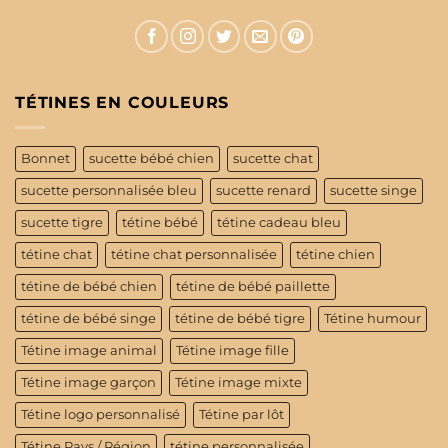
TÉTINES EN COULEURS
Bonnet
sucette bébé chien
sucette chat
sucette personnalisée bleu
sucette renard
sucette singe
sucette tigre
tétine bébé
tétine cadeau bleu
tétine chat
tétine chat personnalisée
tétine chien
tétine de bébé chien
tétine de bébé paillette
tétine de bébé singe
tétine de bébé tigre
Tétine humour
Tétine image animal
Tétine image fille
Tétine image garçon
Tétine image mixte
Tétine logo personnalisé
Tétine par lôt
Tétine Pays / Région
tétine personnalisée