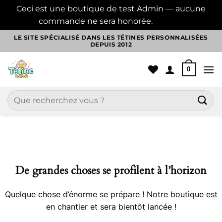
Ceci est une boutique de test Admin — aucune
commande ne sera honorée.
Ignorer
Passer
LE SITE SPÉCIALISÉ DANS LES TÉTINES PERSONNALISÉES
DEPUIS 2012
au
contenu
0
Recherche
pour :
Aller
au
contenu
De grandes choses se profilent à l’horizon
Quelque chose d’énorme se prépare ! Notre boutique est
en chantier et sera bientôt lancée !