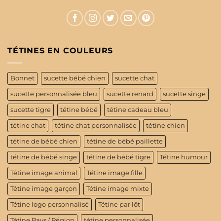
TÉTINES EN COULEURS
Bonnet
sucette bébé chien
sucette chat
sucette personnalisée bleu
sucette renard
sucette singe
sucette tigre
tétine bébé
tétine cadeau bleu
tétine chat
tétine chat personnalisée
tétine chien
tétine de bébé chien
tétine de bébé paillette
tétine de bébé singe
tétine de bébé tigre
Tétine humour
Tétine image animal
Tétine image fille
Tétine image garçon
Tétine image mixte
Tétine logo personnalisé
Tétine par lôt
Tétine Pays / Région
tétine personnalisée