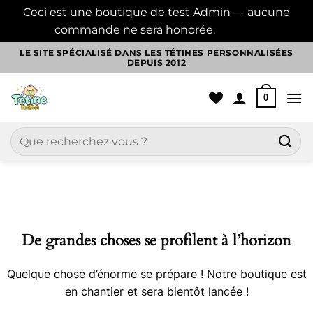
Ceci est une boutique de test Admin — aucune
commande ne sera honorée.
Ignorer
Passer
LE SITE SPÉCIALISÉ DANS LES TÉTINES PERSONNALISÉES
DEPUIS 2012
au
contenu
0
Recherche
pour :
Aller
au
contenu
De grandes choses se profilent à l’horizon
Quelque chose d’énorme se prépare ! Notre boutique est
en chantier et sera bientôt lancée !