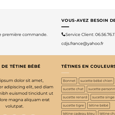
VOUS-AVEZ BESOIN D
re première commande.
Service Client:
06.56.76.1
cdjs.france@yahoo.fr
 DE TÉTINE BÉBÉ
TÉTINES EN COULEUR
ipsum dolor sit amet,
Bonnet
sucette bébé chien
 adipiscing elit, sed diam
sucette chat
sucette personn
bh euismod tincidunt ut
sucette renard
sucette singe
olore magna aliquam erat
sucette tigre
tétine bébé
volutpat.
tétine cadeau bleu
tétine ch