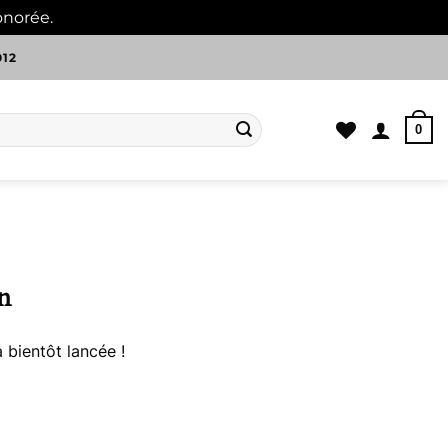
onorée.
Ignorer
012
0
n
 bientôt lancée !