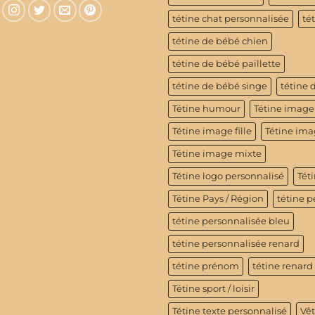
tétine chat personnalisée
té
tétine de bébé chien
tétine de bébé paillette
tétine de bébé singe
tétine 
Tétine humour
Tétine image
Tétine image fille
Tétine im
Tétine image mixte
Tétine logo personnalisé
Téti
Tétine Pays / Région
tétine p
tétine personnalisée bleu
tétine personnalisée renard
tétine prénom
tétine renard
Tétine sport / loisir
Tétine texte personnalisé
Vê