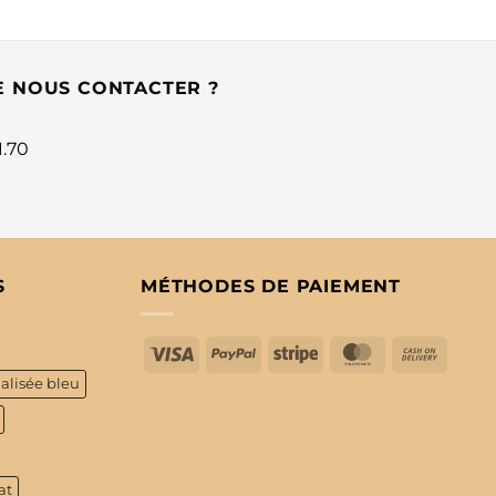
E NOUS CONTACTER ?
1.70
S
MÉTHODES DE PAIEMENT
Visa
PayPal
Stripe
MasterCard
Cash
On
alisée bleu
Delive
at