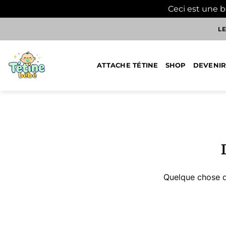
Ceci est une 
Passer
LE
au
contenu
ATTACHE TÉTINE
SHOP
DEVENIR
Aller
au
contenu
Quelque chose d’