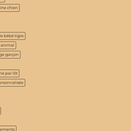
tine chien
de bébé tigre
 animal
age garçon
ne par lôt
ersonnalisée
tements