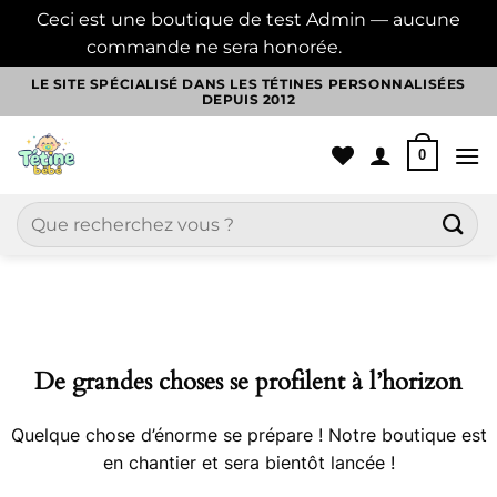
Ceci est une boutique de test Admin — aucune
commande ne sera honorée.
Ignorer
Passer
LE SITE SPÉCIALISÉ DANS LES TÉTINES PERSONNALISÉES
DEPUIS 2012
au
contenu
0
Recherche
pour :
Aller
au
contenu
De grandes choses se profilent à l’horizon
Quelque chose d’énorme se prépare ! Notre boutique est
en chantier et sera bientôt lancée !