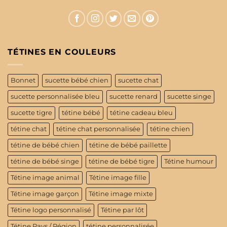
TÉTINES EN COULEURS
Bonnet
sucette bébé chien
sucette chat
sucette personnalisée bleu
sucette renard
sucette singe
sucette tigre
tétine bébé
tétine cadeau bleu
tétine chat
tétine chat personnalisée
tétine chien
tétine de bébé chien
tétine de bébé paillette
tétine de bébé singe
tétine de bébé tigre
Tétine humour
Tétine image animal
Tétine image fille
Tétine image garçon
Tétine image mixte
Tétine logo personnalisé
Tétine par lôt
Tétine Pays / Région
tétine personnalisée