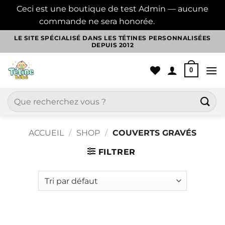
Ceci est une boutique de test Admin — aucune
commande ne sera honorée.
Ignorer
Passer
LE SITE SPÉCIALISÉ DANS LES TÉTINES PERSONNALISÉES
DEPUIS 2012
au
contenu
0
Recherche
pour :
ACCUEIL
/
SHOP
/
COUVERTS GRAVÉS
FILTRER
Aller
au