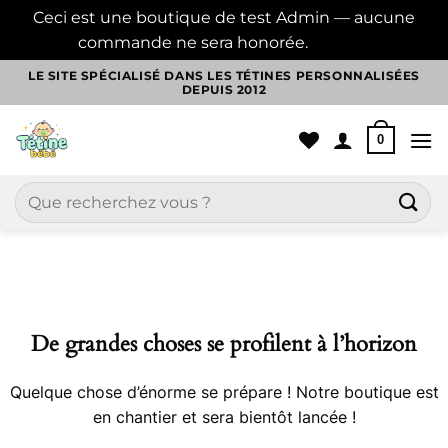
Ceci est une boutique de test Admin — aucune
commande ne sera honorée.
Ignorer
Passer
LE SITE SPÉCIALISÉ DANS LES TÉTINES PERSONNALISÉES
DEPUIS 2012
au
contenu
0
Recherche
pour :
Aller
au
contenu
De grandes choses se profilent à l’horizon
Quelque chose d’énorme se prépare ! Notre boutique est
en chantier et sera bientôt lancée !