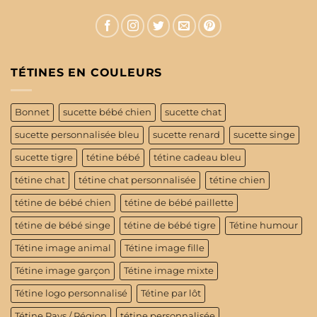
TÉTINES EN COULEURS
Bonnet
sucette bébé chien
sucette chat
sucette personnalisée bleu
sucette renard
sucette singe
sucette tigre
tétine bébé
tétine cadeau bleu
tétine chat
tétine chat personnalisée
tétine chien
tétine de bébé chien
tétine de bébé paillette
tétine de bébé singe
tétine de bébé tigre
Tétine humour
Tétine image animal
Tétine image fille
Tétine image garçon
Tétine image mixte
Tétine logo personnalisé
Tétine par lôt
Tétine Pays / Région
tétine personnalisée