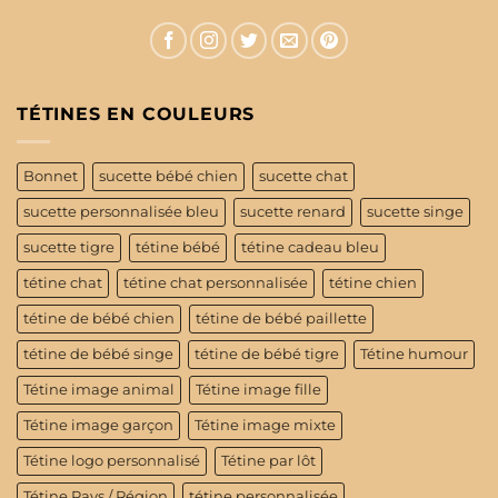
TÉTINES EN COULEURS
Bonnet
sucette bébé chien
sucette chat
sucette personnalisée bleu
sucette renard
sucette singe
sucette tigre
tétine bébé
tétine cadeau bleu
tétine chat
tétine chat personnalisée
tétine chien
tétine de bébé chien
tétine de bébé paillette
tétine de bébé singe
tétine de bébé tigre
Tétine humour
Tétine image animal
Tétine image fille
Tétine image garçon
Tétine image mixte
Tétine logo personnalisé
Tétine par lôt
Tétine Pays / Région
tétine personnalisée