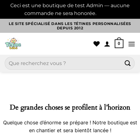
Ceci est une boutique de test Admin — aucune
commande ne sera honorée.
Ignorer
Passer
LE SITE SPÉCIALISÉ DANS LES TÉTINES PERSONNALISÉES
DEPUIS 2012
au
contenu
0
Recherche
pour :
Aller
au
contenu
De grandes choses se profilent à l’horizon
Quelque chose d’énorme se prépare ! Notre boutique est
en chantier et sera bientôt lancée !