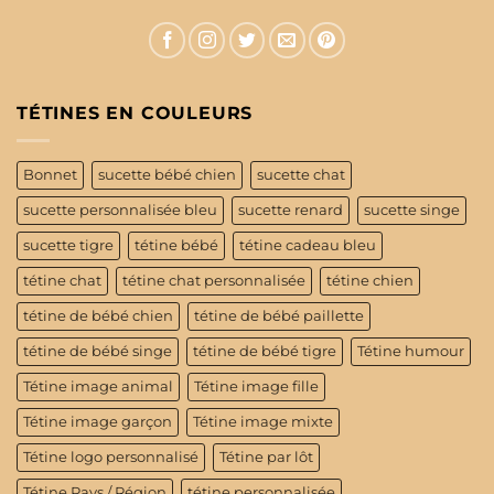
TÉTINES EN COULEURS
Bonnet
sucette bébé chien
sucette chat
sucette personnalisée bleu
sucette renard
sucette singe
sucette tigre
tétine bébé
tétine cadeau bleu
tétine chat
tétine chat personnalisée
tétine chien
tétine de bébé chien
tétine de bébé paillette
tétine de bébé singe
tétine de bébé tigre
Tétine humour
Tétine image animal
Tétine image fille
Tétine image garçon
Tétine image mixte
Tétine logo personnalisé
Tétine par lôt
Tétine Pays / Région
tétine personnalisée