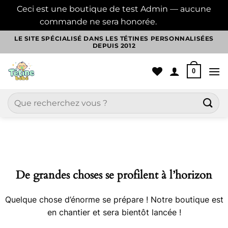
Ceci est une boutique de test Admin — aucune
commande ne sera honorée.
Ignorer
Passer
LE SITE SPÉCIALISÉ DANS LES TÉTINES PERSONNALISÉES
DEPUIS 2012
au
contenu
0
Recherche
pour :
Aller
au
contenu
De grandes choses se profilent à l’horizon
Quelque chose d’énorme se prépare ! Notre boutique est
en chantier et sera bientôt lancée !