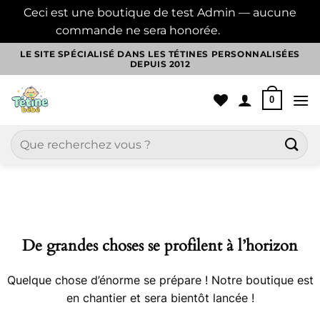
Ceci est une boutique de test Admin — aucune
commande ne sera honorée.
Ignorer
Passer
LE SITE SPÉCIALISÉ DANS LES TÉTINES PERSONNALISÉES
DEPUIS 2012
au
contenu
0
Recherche
pour :
Aller
au
contenu
De grandes choses se profilent à l’horizon
Quelque chose d’énorme se prépare ! Notre boutique est
en chantier et sera bientôt lancée !