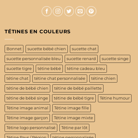
TÉTINES EN COULEURS
Bonnet
sucette bébé chien
sucette chat
sucette personnalisée bleu
sucette renard
sucette singe
sucette tigre
tétine bébé
tétine cadeau bleu
tétine chat
tétine chat personnalisée
tétine chien
tétine de bébé chien
tétine de bébé paillette
tétine de bébé singe
tétine de bébé tigre
Tétine humour
Tétine image animal
Tétine image fille
Tétine image garçon
Tétine image mixte
Tétine logo personnalisé
Tétine par lôt
Tétine Pays / Région
tétine personnalisée