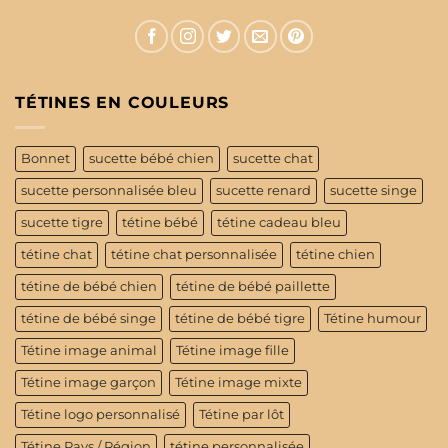
TÉTINES EN COULEURS
Bonnet
sucette bébé chien
sucette chat
sucette personnalisée bleu
sucette renard
sucette singe
sucette tigre
tétine bébé
tétine cadeau bleu
tétine chat
tétine chat personnalisée
tétine chien
tétine de bébé chien
tétine de bébé paillette
tétine de bébé singe
tétine de bébé tigre
Tétine humour
Tétine image animal
Tétine image fille
Tétine image garçon
Tétine image mixte
Tétine logo personnalisé
Tétine par lôt
Tétine Pays / Région
tétine personnalisée