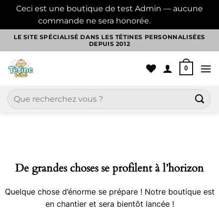
Ceci est une boutique de test Admin — aucune
commande ne sera honorée.
Ignorer
Passer
LE SITE SPÉCIALISÉ DANS LES TÉTINES PERSONNALISÉES
DEPUIS 2012
au
contenu
0
Recherche
pour :
Aller
au
contenu
De grandes choses se profilent à l’horizon
Quelque chose d’énorme se prépare ! Notre boutique est
en chantier et sera bientôt lancée !