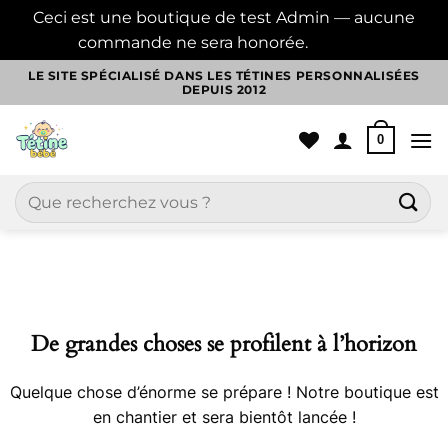
Ceci est une boutique de test Admin — aucune
commande ne sera honorée.
Ignorer
Passer
LE SITE SPÉCIALISÉ DANS LES TÉTINES PERSONNALISÉES
DEPUIS 2012
au
contenu
0
Recherche
pour :
Aller
au
contenu
De grandes choses se profilent à l’horizon
Quelque chose d’énorme se prépare ! Notre boutique est
en chantier et sera bientôt lancée !