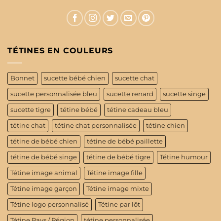
TÉTINES EN COULEURS
Bonnet
sucette bébé chien
sucette chat
sucette personnalisée bleu
sucette renard
sucette singe
sucette tigre
tétine bébé
tétine cadeau bleu
tétine chat
tétine chat personnalisée
tétine chien
tétine de bébé chien
tétine de bébé paillette
tétine de bébé singe
tétine de bébé tigre
Tétine humour
Tétine image animal
Tétine image fille
Tétine image garçon
Tétine image mixte
Tétine logo personnalisé
Tétine par lôt
Tétine Pays / Région
tétine personnalisée