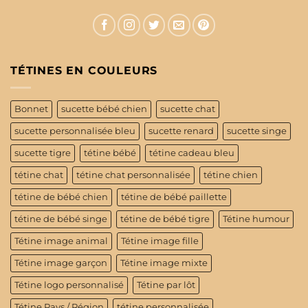
TÉTINES EN COULEURS
Bonnet
sucette bébé chien
sucette chat
sucette personnalisée bleu
sucette renard
sucette singe
sucette tigre
tétine bébé
tétine cadeau bleu
tétine chat
tétine chat personnalisée
tétine chien
tétine de bébé chien
tétine de bébé paillette
tétine de bébé singe
tétine de bébé tigre
Tétine humour
Tétine image animal
Tétine image fille
Tétine image garçon
Tétine image mixte
Tétine logo personnalisé
Tétine par lôt
Tétine Pays / Région
tétine personnalisée