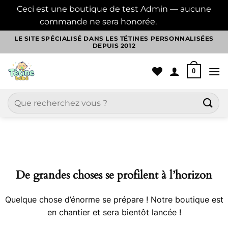
Ceci est une boutique de test Admin — aucune
commande ne sera honorée.
Ignorer
Passer
LE SITE SPÉCIALISÉ DANS LES TÉTINES PERSONNALISÉES
DEPUIS 2012
au
contenu
0
Recherche
pour :
Aller
au
contenu
De grandes choses se profilent à l’horizon
Quelque chose d’énorme se prépare ! Notre boutique est
en chantier et sera bientôt lancée !