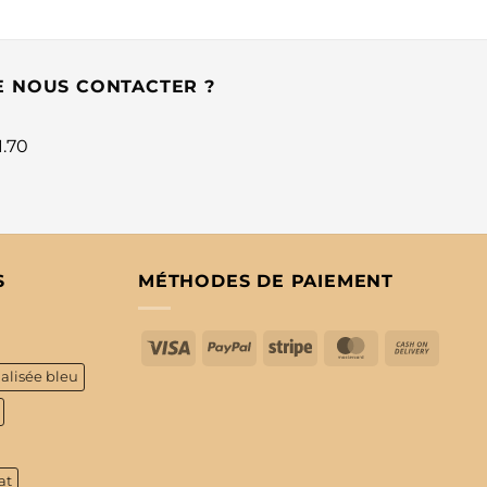
E NOUS CONTACTER ?
1.70
S
MÉTHODES DE PAIEMENT
Visa
PayPal
Stripe
MasterCard
Cash
On
alisée bleu
Delive
at