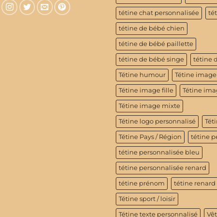
tétine chat personnalisée
té
tétine de bébé chien
tétine de bébé paillette
tétine de bébé singe
tétine 
Tétine humour
Tétine image
Tétine image fille
Tétine im
Tétine image mixte
Tétine logo personnalisé
Téti
Tétine Pays / Région
tétine p
tétine personnalisée bleu
tétine personnalisée renard
tétine prénom
tétine renard
Tétine sport / loisir
Tétine texte personnalisé
Vê