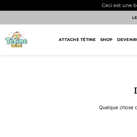
Ceci est une 
Passer
LE
au
contenu
ATTACHE TÉTINE
SHOP
DEVENIR
Aller
au
contenu
Quelque chose d’