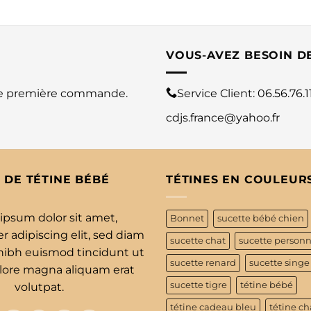
VOUS-AVEZ BESOIN D
re première commande.
Service Client:
06.56.76.1
cdjs.france@yahoo.fr
 DE TÉTINE BÉBÉ
TÉTINES EN COULEUR
ipsum dolor sit amet,
Bonnet
sucette bébé chien
 adipiscing elit, sed diam
sucette chat
sucette personn
bh euismod tincidunt ut
sucette renard
sucette singe
olore magna aliquam erat
sucette tigre
tétine bébé
volutpat.
tétine cadeau bleu
tétine ch