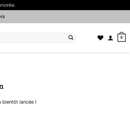
onorée.
Ignorer
012
0
n
 bientôt lancée !