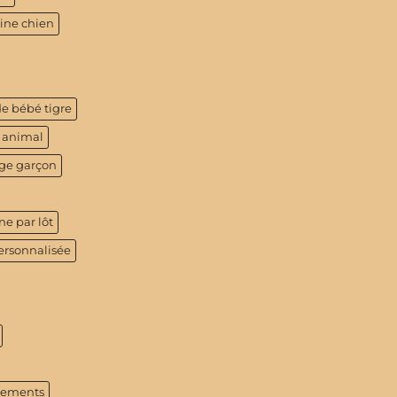
tine chien
de bébé tigre
 animal
age garçon
ne par lôt
ersonnalisée
tements