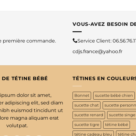
VOUS-AVEZ BESOIN D
re première commande.
Service Client:
06.56.76.1
cdjs.france@yahoo.fr
 DE TÉTINE BÉBÉ
TÉTINES EN COULEUR
ipsum dolor sit amet,
Bonnet
sucette bébé chien
 adipiscing elit, sed diam
sucette chat
sucette personn
bh euismod tincidunt ut
sucette renard
sucette singe
olore magna aliquam erat
sucette tigre
tétine bébé
volutpat.
tétine cadeau bleu
tétine ch