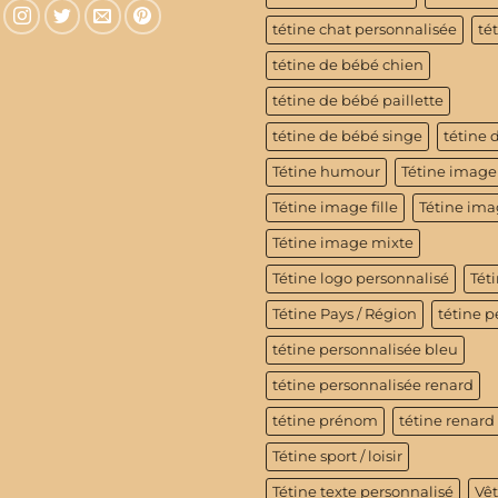
tétine chat personnalisée
té
tétine de bébé chien
tétine de bébé paillette
tétine de bébé singe
tétine 
Tétine humour
Tétine image
Tétine image fille
Tétine im
Tétine image mixte
Tétine logo personnalisé
Téti
Tétine Pays / Région
tétine p
tétine personnalisée bleu
tétine personnalisée renard
tétine prénom
tétine renard
Tétine sport / loisir
Tétine texte personnalisé
Vê