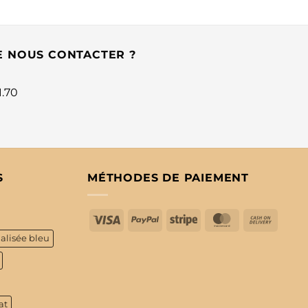
E NOUS CONTACTER ?
1.70
S
MÉTHODES DE PAIEMENT
Visa
PayPal
Stripe
MasterCard
Cash
On
alisée bleu
Delive
at