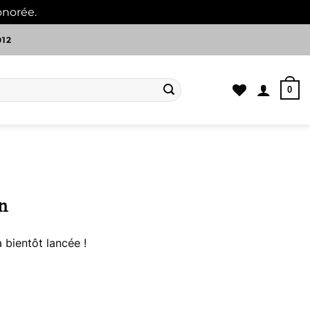
onorée.
Ignorer
012
0
n
 bientôt lancée !