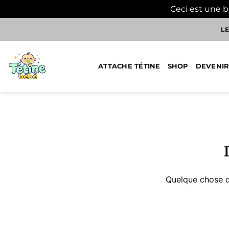
Ceci est une 
Passer
LE
au
contenu
ATTACHE TÉTINE
SHOP
DEVENIR
Aller
au
contenu
Quelque chose d’