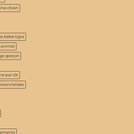
tine chien
de bébé tigre
 animal
age garçon
ne par lôt
ersonnalisée
tements