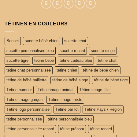
TÉTINES EN COULEURS
Bonnet
sucette bébé chien
sucette chat
sucette personnalisée bleu
sucette renard
sucette singe
sucette tigre
tétine bébé
tétine cadeau bleu
tétine chat
tétine chat personnalisée
tétine chien
tétine de bébé chien
tétine de bébé paillette
tétine de bébé singe
tétine de bébé tigre
Tétine humour
Tétine image animal
Tétine image fille
Tétine image garçon
Tétine image mixte
Tétine logo personnalisé
Tétine par lôt
Tétine Pays / Région
tétine personnalisée
tétine personnalisée bleu
tétine personnalisée renard
tétine prénom
tétine renard