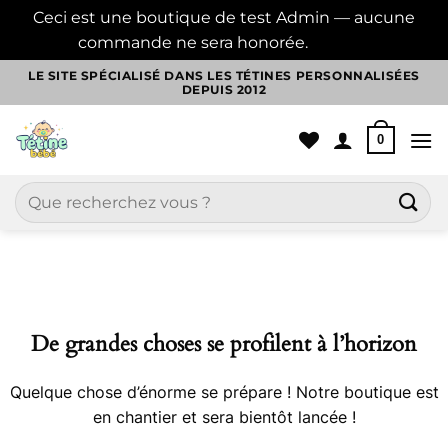
Ceci est une boutique de test Admin — aucune
commande ne sera honorée.
Ignorer
Passer
LE SITE SPÉCIALISÉ DANS LES TÉTINES PERSONNALISÉES
DEPUIS 2012
au
contenu
0
Recherche
pour :
Aller
au
contenu
De grandes choses se profilent à l’horizon
Quelque chose d’énorme se prépare ! Notre boutique est
en chantier et sera bientôt lancée !