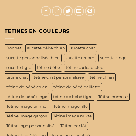
TÉTINES EN COULEURS
Bonnet
sucette bébé chien
sucette chat
sucette personnalisée bleu
sucette renard
sucette singe
sucette tigre
tétine bébé
tétine cadeau bleu
tétine chat
tétine chat personnalisée
tétine chien
tétine de bébé chien
tétine de bébé paillette
tétine de bébé singe
tétine de bébé tigre
Tétine humour
Tétine image animal
Tétine image fille
Tétine image garçon
Tétine image mixte
Tétine logo personnalisé
Tétine par lôt
Tétine Pays / Région
tétine personnalisée