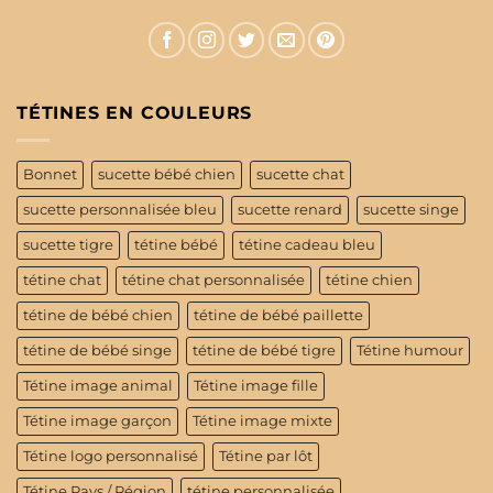
TÉTINES EN COULEURS
Bonnet
sucette bébé chien
sucette chat
sucette personnalisée bleu
sucette renard
sucette singe
sucette tigre
tétine bébé
tétine cadeau bleu
tétine chat
tétine chat personnalisée
tétine chien
tétine de bébé chien
tétine de bébé paillette
tétine de bébé singe
tétine de bébé tigre
Tétine humour
Tétine image animal
Tétine image fille
Tétine image garçon
Tétine image mixte
Tétine logo personnalisé
Tétine par lôt
Tétine Pays / Région
tétine personnalisée