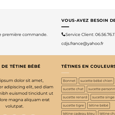
VOUS-AVEZ BESOIN D
re première commande.
Service Client:
06.56.76.1
cdjs.france@yahoo.fr
 DE TÉTINE BÉBÉ
TÉTINES EN COULEUR
ipsum dolor sit amet,
Bonnet
sucette bébé chien
 adipiscing elit, sed diam
sucette chat
sucette personn
bh euismod tincidunt ut
sucette renard
sucette singe
olore magna aliquam erat
sucette tigre
tétine bébé
volutpat.
tétine cadeau bleu
tétine ch