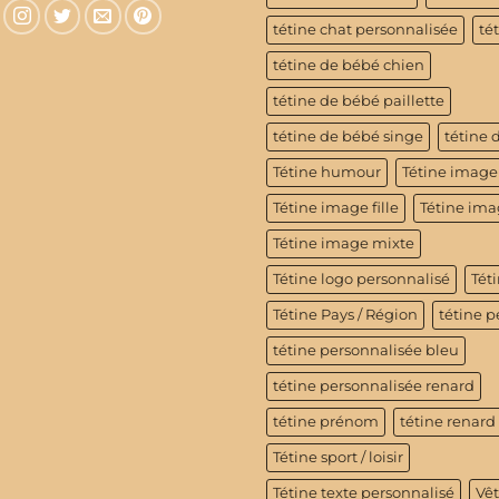
tétine chat personnalisée
té
tétine de bébé chien
tétine de bébé paillette
tétine de bébé singe
tétine 
Tétine humour
Tétine image
Tétine image fille
Tétine im
Tétine image mixte
Tétine logo personnalisé
Téti
Tétine Pays / Région
tétine p
tétine personnalisée bleu
tétine personnalisée renard
tétine prénom
tétine renard
Tétine sport / loisir
Tétine texte personnalisé
Vê