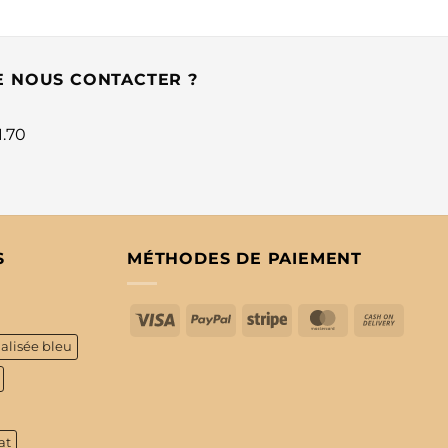
E NOUS CONTACTER ?
1.70
S
MÉTHODES DE PAIEMENT
Visa
PayPal
Stripe
MasterCard
Cash
On
alisée bleu
Delive
at