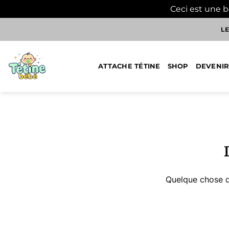
Ceci est une 
Passer
LE
au
contenu
ATTACHE TÉTINE
SHOP
DEVENIR
Aller
au
contenu
Quelque chose d’