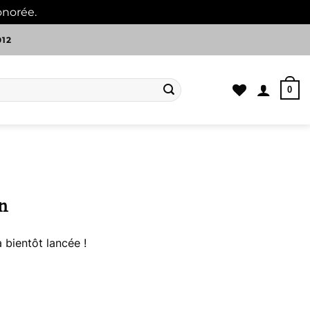
onorée.
Ignorer
012
0
n
 bientôt lancée !