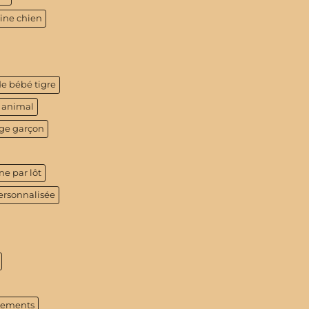
tine chien
de bébé tigre
 animal
age garçon
ne par lôt
ersonnalisée
tements