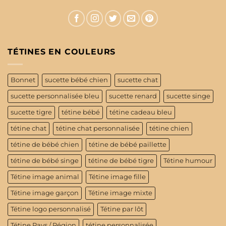
TÉTINES EN COULEURS
Bonnet
sucette bébé chien
sucette chat
sucette personnalisée bleu
sucette renard
sucette singe
sucette tigre
tétine bébé
tétine cadeau bleu
tétine chat
tétine chat personnalisée
tétine chien
tétine de bébé chien
tétine de bébé paillette
tétine de bébé singe
tétine de bébé tigre
Tétine humour
Tétine image animal
Tétine image fille
Tétine image garçon
Tétine image mixte
Tétine logo personnalisé
Tétine par lôt
Tétine Pays / Région
tétine personnalisée