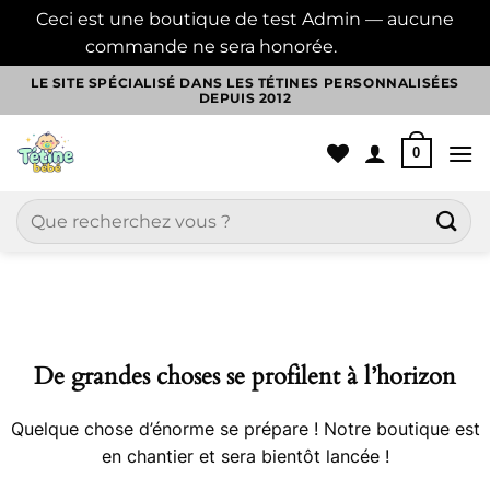
Ceci est une boutique de test Admin — aucune
commande ne sera honorée.
Ignorer
Passer
LE SITE SPÉCIALISÉ DANS LES TÉTINES PERSONNALISÉES
DEPUIS 2012
au
contenu
0
Recherche
pour :
Aller
au
contenu
De grandes choses se profilent à l’horizon
Quelque chose d’énorme se prépare ! Notre boutique est
en chantier et sera bientôt lancée !