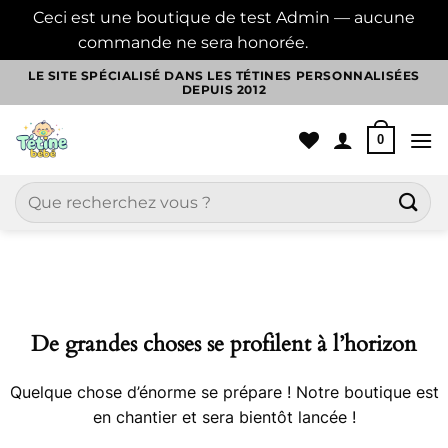
Ceci est une boutique de test Admin — aucune
commande ne sera honorée.
Ignorer
Passer
LE SITE SPÉCIALISÉ DANS LES TÉTINES PERSONNALISÉES
DEPUIS 2012
au
contenu
0
Recherche
pour :
Aller
au
contenu
De grandes choses se profilent à l’horizon
Quelque chose d’énorme se prépare ! Notre boutique est
en chantier et sera bientôt lancée !