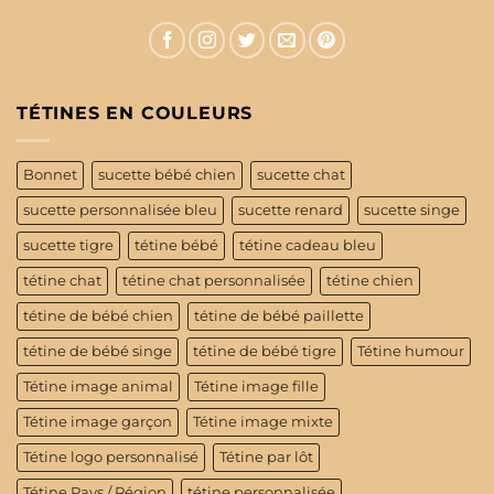
TÉTINES EN COULEURS
Bonnet
sucette bébé chien
sucette chat
sucette personnalisée bleu
sucette renard
sucette singe
sucette tigre
tétine bébé
tétine cadeau bleu
tétine chat
tétine chat personnalisée
tétine chien
tétine de bébé chien
tétine de bébé paillette
tétine de bébé singe
tétine de bébé tigre
Tétine humour
Tétine image animal
Tétine image fille
Tétine image garçon
Tétine image mixte
Tétine logo personnalisé
Tétine par lôt
Tétine Pays / Région
tétine personnalisée