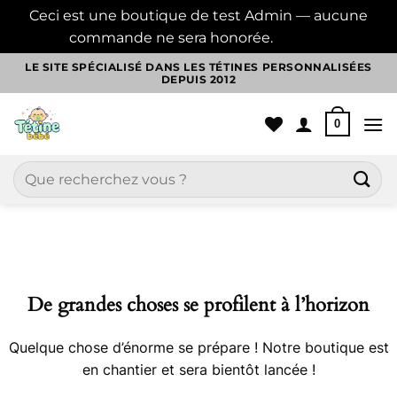
Ceci est une boutique de test Admin — aucune
commande ne sera honorée.
Ignorer
Passer
LE SITE SPÉCIALISÉ DANS LES TÉTINES PERSONNALISÉES
DEPUIS 2012
au
contenu
0
Recherche
pour :
Aller
au
contenu
De grandes choses se profilent à l’horizon
Quelque chose d’énorme se prépare ! Notre boutique est
en chantier et sera bientôt lancée !