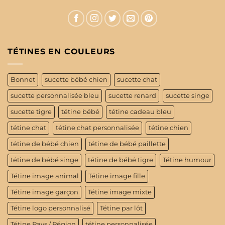
TÉTINES EN COULEURS
Bonnet
sucette bébé chien
sucette chat
sucette personnalisée bleu
sucette renard
sucette singe
sucette tigre
tétine bébé
tétine cadeau bleu
tétine chat
tétine chat personnalisée
tétine chien
tétine de bébé chien
tétine de bébé paillette
tétine de bébé singe
tétine de bébé tigre
Tétine humour
Tétine image animal
Tétine image fille
Tétine image garçon
Tétine image mixte
Tétine logo personnalisé
Tétine par lôt
Tétine Pays / Région
tétine personnalisée